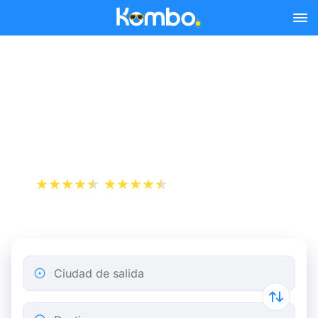
Skip to main content
Reserva tus billetes de tren
y autobús baratos a
Manchester.
+1 000 000 descargas
App Store
Play Store
Ciudad de salida
Destino