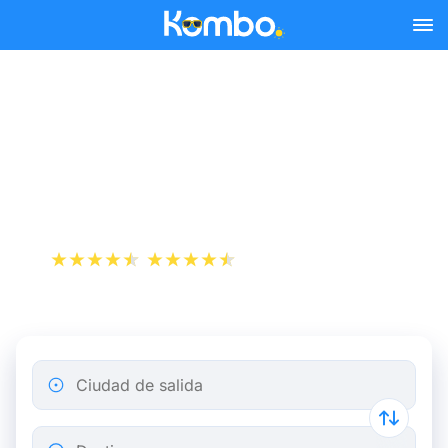
Skip to main content
Reserva tus billetes de tren
y autobús baratos a
Salisbury.
+1 000 000 descargas
App Store
Play Store
Ciudad de salida
Destino