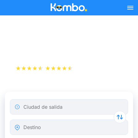
Skip to main content
Autobús Annecy Lyon a
partir de 5,00 €
+1 000 000 descargas
App Store
Play Store
Ciudad de salida
Destino