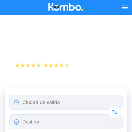
Skip to main content
Autobús Metz Estrasburgo
a partir de 7,74 €
+1 000 000 descargas
App Store
Play Store
Ciudad de salida
Destino