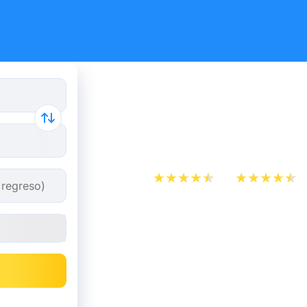
Autobús Ro
de 8,82 €
App Store
Play Store