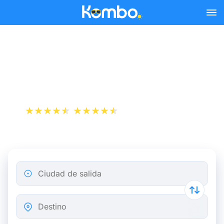
Skip to main content
Autobús Valence Lyon a
partir de 5,48 €
+1 000 000 descargas
App Store
Play Store
Ciudad de salida
Destino