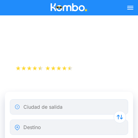
Skip to main content
Billetes de tren Gante -
Bruselas
+1 000 000 descargas
App Store
Play Store
Ciudad de salida
Destino