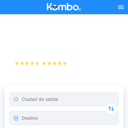
Skip to main content
Billetes de tren Lyon -
Montpellier desde 10 €
+1 000 000 descargas
App Store
Play Store
Ciudad de salida
Destino