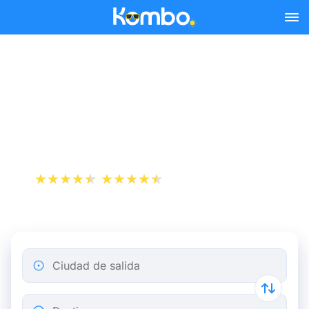
Skip to main content
Reserva tus billetes de tren
y autobús baratos a
Montpellier.
+1 000 000 descargas
App Store
Play Store
Ciudad de salida
Destino