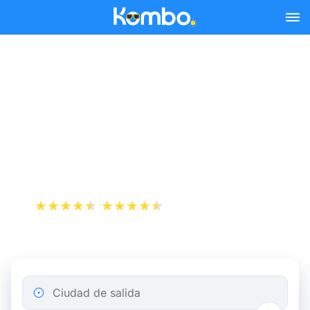
Skip to main content
Reserva tus billetes de tren
y autobús baratos a
Aeropuerto Paris-
Beauvais.
+1 000 000 descargas
App Store
Play Store
Ciudad de salida