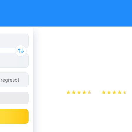
Reserva tus
y autobús 
Bains.
App Store
Play Store