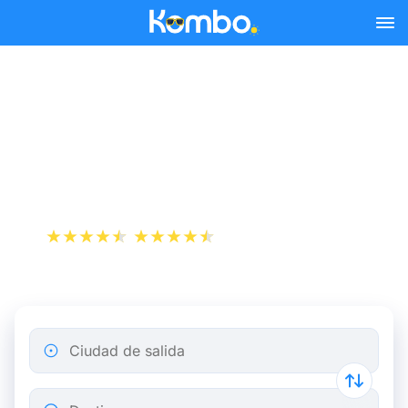
Skip to main content
Reserva tus billetes de tren
y autobús baratos a
Besanzón.
+1 000 000 descargas
App Store
Play Store
Ciudad de salida
Destino