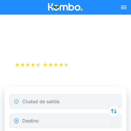
Skip to main content
Reserva tus billetes de tren
y autobús baratos a Breda.
+1 000 000 descargas
App Store
Play Store
Ciudad de salida
Destino