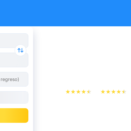
Reserva tus
y autobús 
Briançon.
App Store
Play Store