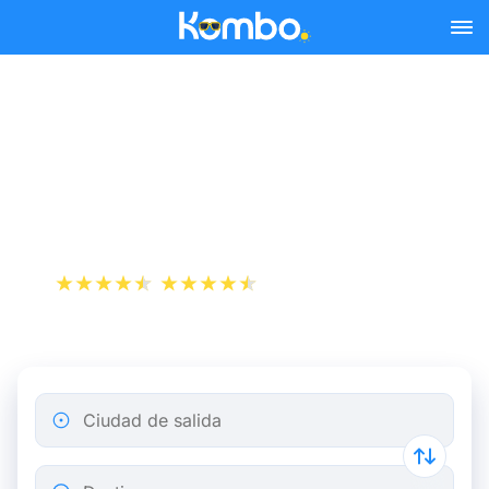
Skip to main content
Reserva tus billetes de tren
y autobús baratos a
Cáceres.
+1 000 000 descargas
App Store
Play Store
Ciudad de salida
Destino