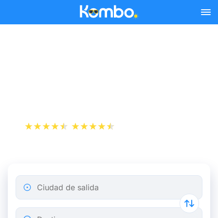
Skip to main content
Reserva tus billetes de tren
y autobús baratos a
Challans.
+1 000 000 descargas
App Store
Play Store
Ciudad de salida
Destino