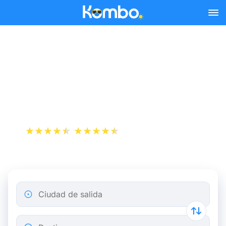
Skip to main content
Reserva tus billetes de tren
y autobús baratos a
Lourdes.
+1 000 000 descargas
App Store
Play Store
Ciudad de salida
Destino