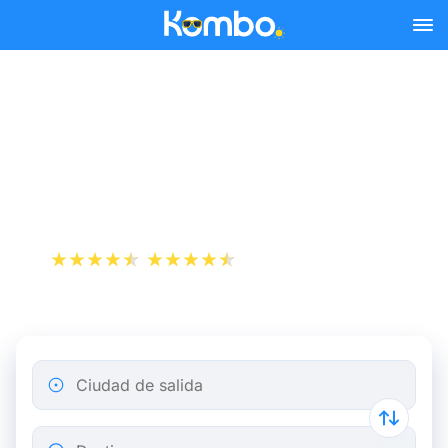
Skip to main content
Reserva tus billetes de tren
y autobús baratos a
Modane.
+1 000 000 descargas
App Store
Play Store
Ciudad de salida
Destino