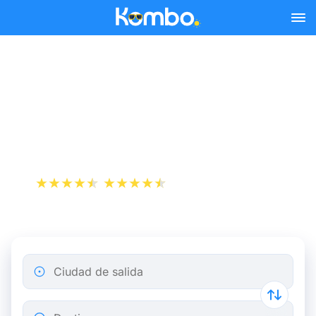
Skip to main content
Reserva tus billetes de tren
y autobús baratos a
Orense.
+1 000 000 descargas
App Store
Play Store
Ciudad de salida
Destino