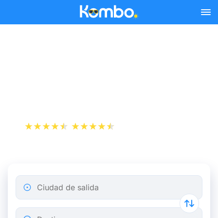
Skip to main content
Reserva tus billetes de tren
y autobús baratos a
Oviedo.
+1 000 000 descargas
App Store
Play Store
Ciudad de salida
Destino