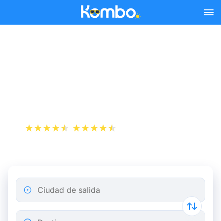
Skip to main content
Reserva tus billetes de tren
y autobús baratos a
Pozuelo de Alarcón.
+1 000 000 descargas
App Store
Play Store
Ciudad de salida
Destino