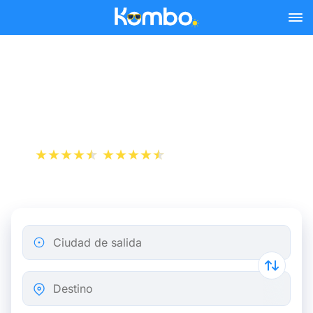
Skip to main content
Reserva tus billetes de tren
y autobús baratos a Redon.
+1 000 000 descargas
App Store
Play Store
Ciudad de salida
Destino