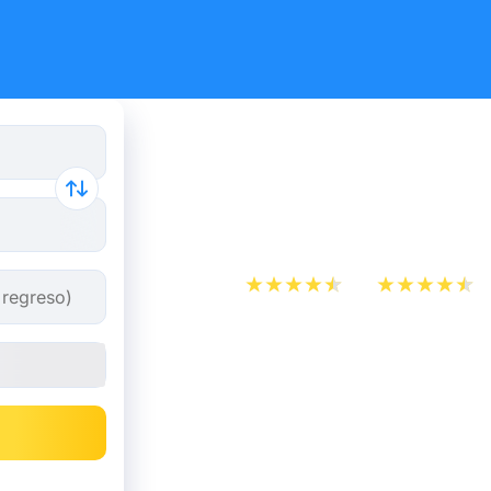
Reserva tus
y autobús 
App Store
Play Store