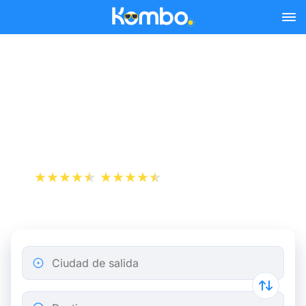
Skip to main content
Reserva tus billetes de tren
y autobús baratos a Saint-
Gervais-les-Bains.
+1 000 000 descargas
App Store
Play Store
Ciudad de salida
Destino