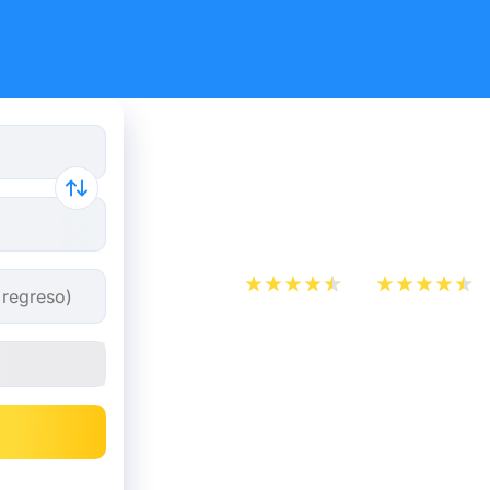
Autobús M
partir de 
App Store
Play Store