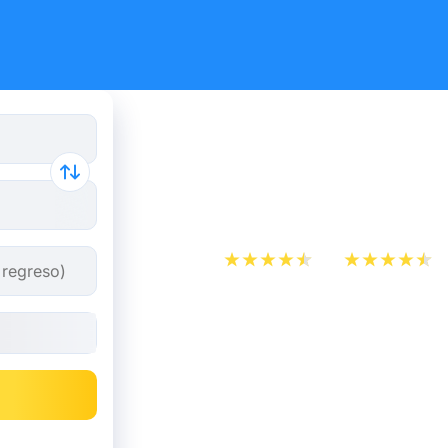
Autobús R
partir de 7
App Store
Play Store