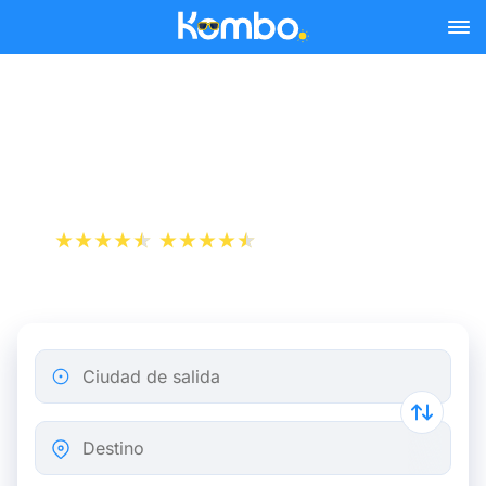
Skip to main content
Reserva tus billetes de tren
y autobús baratos a Berlín.
+1 000 000 descargas
App Store
Play Store
Ciudad de salida
Destino