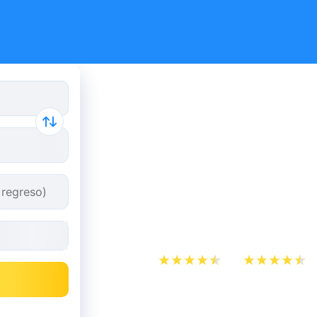
Reserva tus
y autobús 
Aeropuert
Atlantique
App Store
Play Store