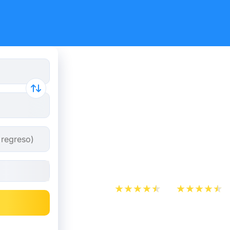
Reserva tus
y autobús 
Aeropuert
Blagnac.
App Store
Play Store