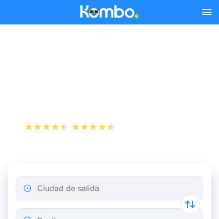
Skip to main content
Reserva tus billetes de tren
y autobús baratos a
Bourges.
+1 000 000 descargas
App Store
Play Store
Ciudad de salida
Destino