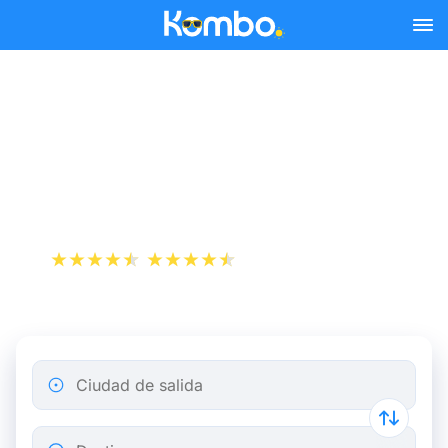
Skip to main content
Reserva tus billetes de tren
y autobús baratos a
Burdeos.
+1 000 000 descargas
App Store
Play Store
Ciudad de salida
Destino