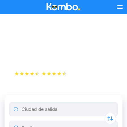
Skip to main content
Reserva tus billetes de tren
y autobús baratos a
Florencia.
+1 000 000 descargas
App Store
Play Store
Ciudad de salida
Destino