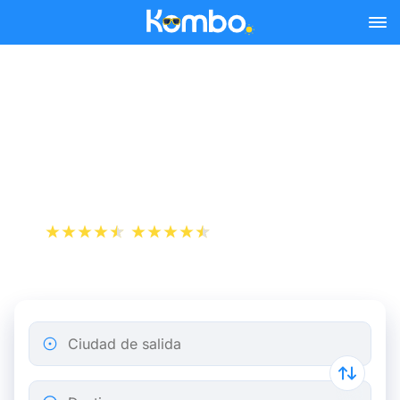
Skip to main content
Reserva tus billetes de tren
y autobús baratos a
Groninga.
+1 000 000 descargas
App Store
Play Store
Ciudad de salida
Destino