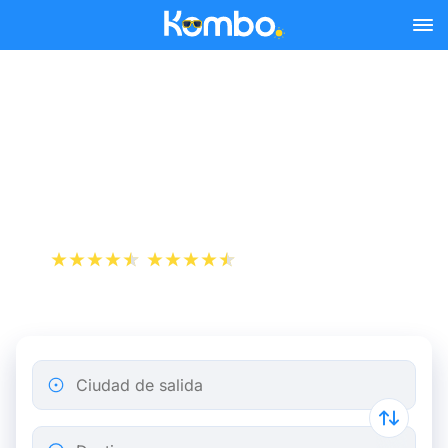
Skip to main content
Reserva tus billetes de tren
y autobús baratos a Lloret
de Mar.
+1 000 000 descargas
App Store
Play Store
Ciudad de salida
Destino