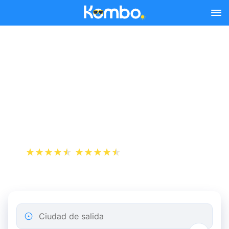
Skip to main content
Reserva tus billetes de tren
y autobús baratos a
Marne-la-Vallée Chessy
(Disneyland Paris).
+1 000 000 descargas
App Store
Play Store
Ciudad de salida