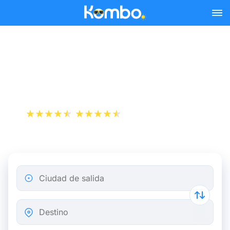
Skip to main content
Reserva tus billetes de tren
y autobús baratos a Padua.
+1 000 000 descargas
App Store
Play Store
Ciudad de salida
Destino