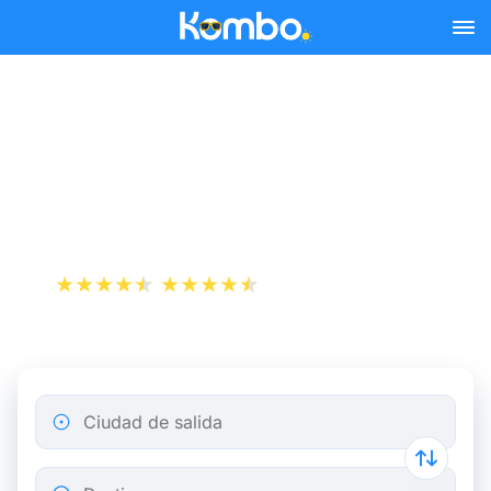
Skip to main content
Reserva tus billetes de tren
y autobús baratos a
Tarbes.
+1 000 000 descargas
App Store
Play Store
Ciudad de salida
Destino