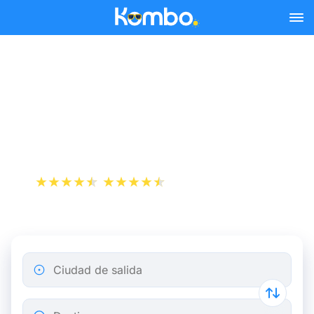
Skip to main content
Reserva tus billetes de tren
y autobús baratos a
Utrecht.
+1 000 000 descargas
App Store
Play Store
Ciudad de salida
Destino