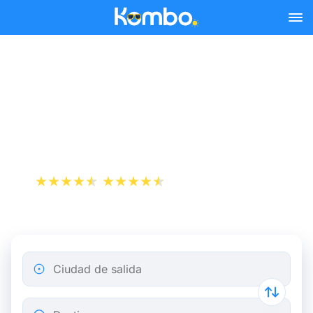
Skip to main content
Autobús Montpellier
Barcelona a partir de
13,99 €
+1 000 000 descargas
App Store
Play Store
Ciudad de salida
Destino