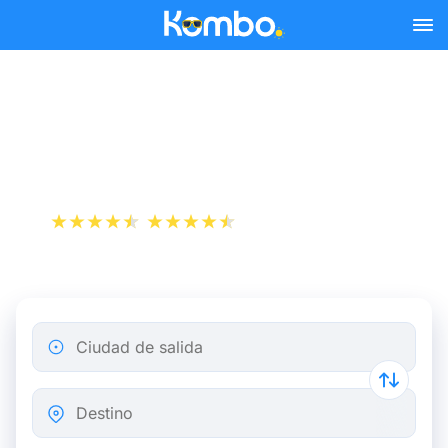
Skip to main content
Autobús Montpellier Lyon a
partir de 10,99 €
+1 000 000 descargas
App Store
Play Store
Ciudad de salida
Destino