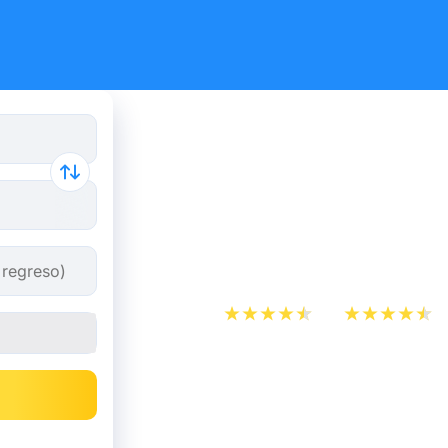
Reserva tus
y autobús 
Charleroi.
App Store
Play Store