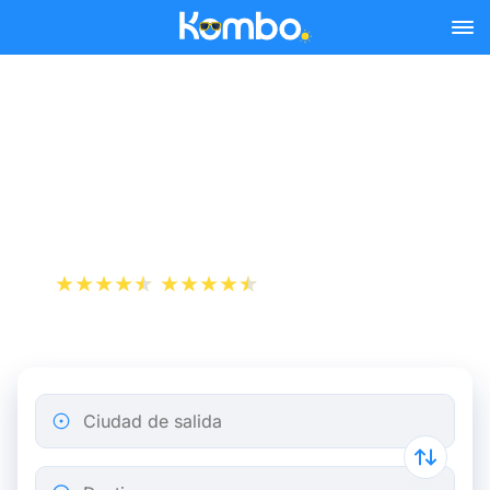
Skip to main content
Reserva tus billetes de tren
y autobús baratos a
Düsseldorf.
+1 000 000 descargas
App Store
Play Store
Ciudad de salida
Destino