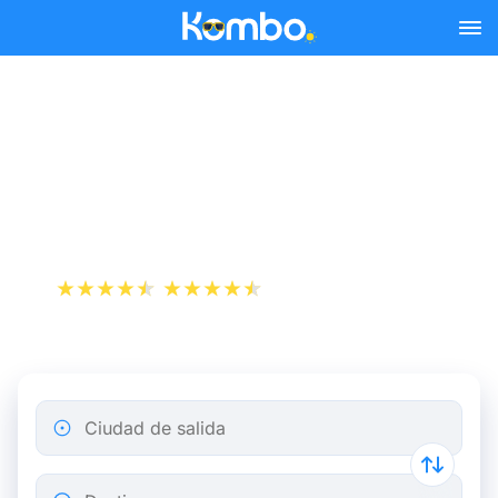
Skip to main content
Reserva tus billetes de tren
y autobús baratos a Europa
Park.
+1 000 000 descargas
App Store
Play Store
Ciudad de salida
Destino