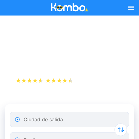
Skip to main content
Reserva tus billetes de tren
y autobús baratos a
Albertville.
+1 000 000 descargas
App Store
Play Store
Ciudad de salida
Destino