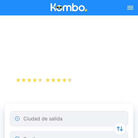
Skip to main content
Reserva tus billetes de tren
y autobús baratos a
Caussade.
+1 000 000 descargas
App Store
Play Store
Ciudad de salida
Destino