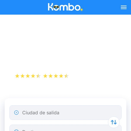
Skip to main content
Reserva tus billetes de tren
y autobús baratos a
Facture-Biganos.
+1 000 000 descargas
App Store
Play Store
Ciudad de salida
Destino