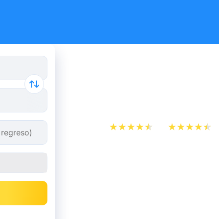
Reserva tus
y autobús 
App Store
Play Store