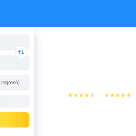
Reserva tus
y autobús 
Freyming-
App Store
Play Store