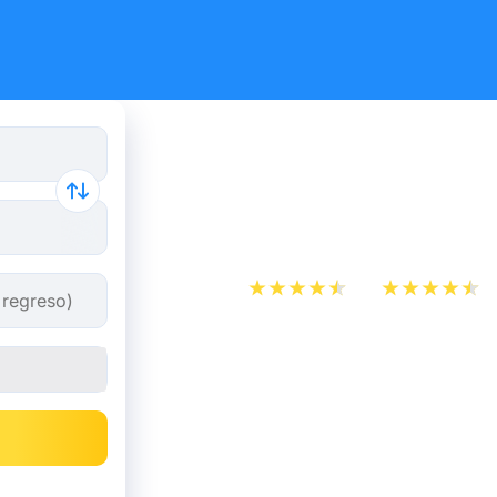
Reserva tus
y autobús 
App Store
Play Store