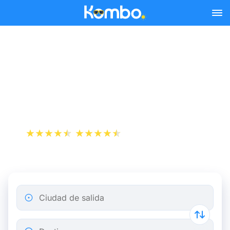
Skip to main content
Reserva tus billetes de tren
y autobús baratos a La
Plagne.
+1 000 000 descargas
App Store
Play Store
Ciudad de salida
Destino